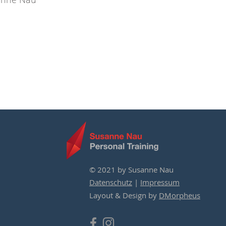
© 2021 by Susanne Nau
Datenschutz
|
Impressum
Layout & Design by
DMorpheus