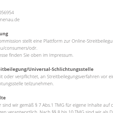
3056954
nnenau.de
tung
mmission stellt eine Plattform zur Online-Streitbeilegu
.eu/consumers/odr.
esse finden Sie oben im Impressum.
t­beilegung/Universal­-Schlichtungs­stelle
it oder verpflichtet, an Streitbeilegungsverfahren vor e
tungsstelle teilzunehmen.
lte
r sind wir gemäß § 7 Abs.1 TMG für eigene Inhalte auf
en verantwortlich. Nach §§ 8 bis 10 TMG sind wir als 