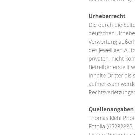
Urheberrecht
Die durch die Seit
deutschen Urheberr
Verwertung außerh
des jeweiligen Aut
privaten, nicht ko
Betreiber erstellt
Inhalte Dritter al
aufmerksam werden
Rechtsverletzunge
Quellenangaben f
Thomas Kiehl Pho
Fotolia (65232835,
Eigene Werke Sus