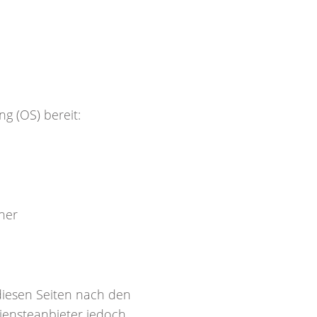
ng (OS) bereit:
iner
 diesen Seiten nach den
Diensteanbieter jedoch